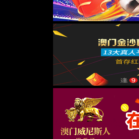
多光谱智能透镜外观检测仪
平面元
半导体晶圆缺陷检测设备
半导体晶圆缺陷检测设备
查看更多 +
碳化硅缺陷检测设备
玻璃晶
科学仪器及定制化解决方案
科学仪器及定制化解决方案
查看更多 +