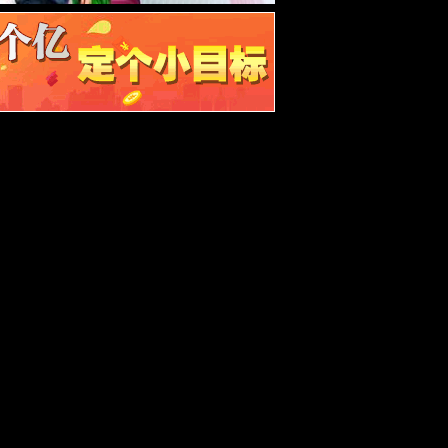
学研协同创新平台，定于2025年11月27–28
术、计算光学成像、光学微纳检测、光学制造、红外
。