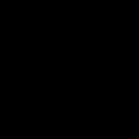
2024/06/05
云顶集团3118acm官网人诚邀您共赴机器视觉技