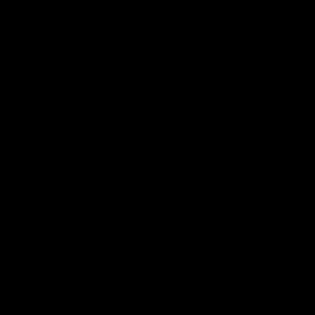
下一篇：云顶集团3118acm官