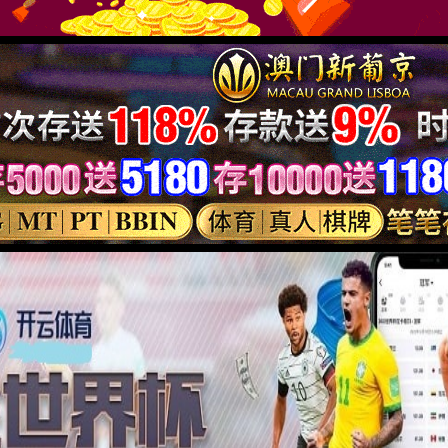
缺陷检测仪
光学透反射率测量仪